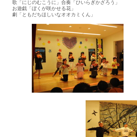
歌「にじのむこうに」合奏「ひいらぎかざろう」
お遊戯「ぼくが咲かせる花」
劇「ともだちほしいなオオカミくん」