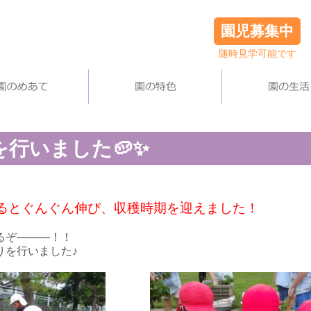
園児募集中
随時見学可能です
行いました🥔✨
るとぐんぐん伸び、収穫時期を迎えました！
るぞ―――！！
りを行いました♪