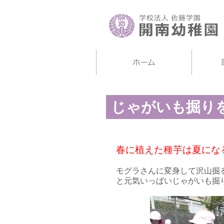
じゃがいも掘りを
春に植えた種芋は夏にな
モグラさんに変身して沢山掘
と元気いっぱいじゃがいも掘