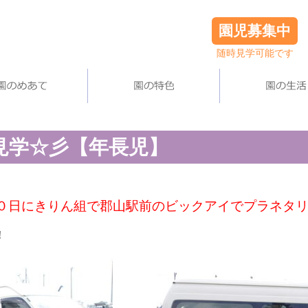
園児募集中
随時見学可能です
見学☆彡【年長児】
０日にきりん組で郡山駅前のビックアイでプラネタ
！