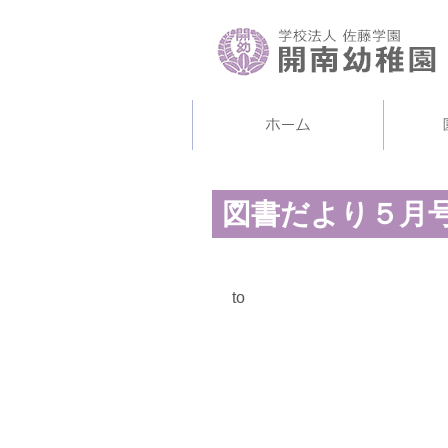
図書だより５月
to